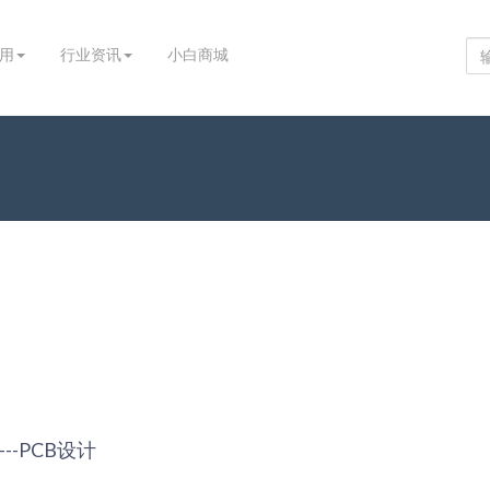
用
行业资讯
小白商城
--PCB设计